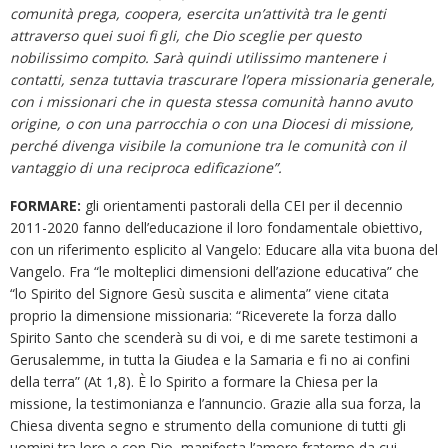
comunità prega, coopera, esercita un’attività tra le genti
attraverso quei suoi fi gli, che Dio sceglie per questo
nobilissimo compito. Sarà quindi utilissimo mantenere i
contatti, senza tuttavia trascurare l’opera missionaria generale,
con i missionari che in questa stessa comunità hanno avuto
origine, o con una parrocchia o con una Diocesi di missione,
perché divenga visibile la comunione tra le comunità con il
vantaggio di una reciproca edificazione”.
FORMARE:
gli orientamenti pastorali della CEI per il decennio
2011-2020 fanno dell’educazione il loro fondamentale obiettivo,
con un riferimento esplicito al Vangelo: Educare alla vita buona del
Vangelo. Fra “le molteplici dimensioni dell’azione educativa” che
“lo Spirito del Signore Gesù suscita e alimenta” viene citata
proprio la dimensione missionaria: “Riceverete la forza dallo
Spirito Santo che scenderà su di voi, e di me sarete testimoni a
Gerusalemme, in tutta la Giudea e la Samaria e fi no ai confini
della terra” (At 1,8). È lo Spirito a formare la Chiesa per la
missione, la testimonianza e l’annuncio. Grazie alla sua forza, la
Chiesa diventa segno e strumento della comunione di tutti gli
uomini tra loro e con Dio, manifesta l’amore fraterno da cui