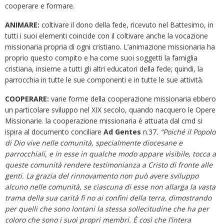
cooperare e formare.
ANIMARE:
coltivare il dono della fede, ricevuto nel Battesimo, in
tutti i suoi elementi coincide con il coltivare anche la vocazione
missionaria propria di ogni cristiano. L’animazione missionaria ha
proprio questo compito e ha come suoi soggetti la famiglia
cristiana, insieme a tutti gli altri educatori della fede; quindi, la
parrocchia in tutte le sue componenti e in tutte le sue attività.
COOPERARE:
varie forme della cooperazione missionaria ebbero
un particolare sviluppo nel XIX secolo, quando nacquero le Opere
Missionarie. la cooperazione missionaria è attuata dal cmd si
ispira al documento conciliare
Ad Gentes
n.37
.
“Poiché il Popolo
di Dio vive nelle comunità, specialmente diocesane e
parrocchiali, e in esse in qualche modo appare visibile, tocca a
queste comunità rendere testimonianza a Cristo di fronte alle
genti. La grazia del rinnovamento non può avere sviluppo
alcuno nelle comunità, se ciascuna di esse non allarga la vasta
trama della sua carità fi no ai confini della terra, dimostrando
per quelli che sono lontani la stessa sollecitudine che ha per
coloro che sono i suoi propri membri. È così che l’intera