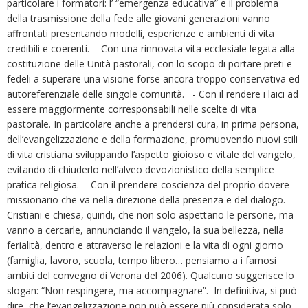
particolare i formatori: l’ “emergenza educativa” e il problema
della trasmissione della fede alle giovani generazioni vanno
affrontati presentando modelli, esperienze e ambienti di vita
credibili e coerenti. - Con una rinnovata vita ecclesiale legata alla
costituzione delle Unità pastorali, con lo scopo di portare preti e
fedeli a superare una visione forse ancora troppo conservativa ed
autoreferenziale delle singole comunità. - Con il rendere i laici ad
essere maggiormente corresponsabili nelle scelte di vita
pastorale. In particolare anche a prendersi cura, in prima persona,
dell’evangelizzazione e della formazione, promuovendo nuovi stili
di vita cristiana sviluppando l’aspetto gioioso e vitale del vangelo,
evitando di chiuderlo nell’alveo devozionistico della semplice
pratica religiosa. - Con il prendere coscienza del proprio dovere
missionario che va nella direzione della presenza e del dialogo.
Cristiani e chiesa, quindi, che non solo aspettano le persone, ma
vanno a cercarle, annunciando il vangelo, la sua bellezza, nella
ferialità, dentro e attraverso le relazioni e la vita di ogni giorno
(famiglia, lavoro, scuola, tempo libero… pensiamo a i famosi
ambiti del convegno di Verona del 2006). Qualcuno suggerisce lo
slogan: “Non respingere, ma accompagnare”. In definitiva, si può
dire, che l’evangelizzazione non può essere più considerata solo