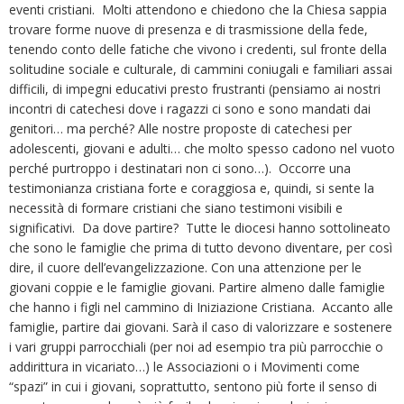
eventi cristiani. Molti attendono e chiedono che la Chiesa sappia
trovare forme nuove di presenza e di trasmissione della fede,
tenendo conto delle fatiche che vivono i credenti, sul fronte della
solitudine sociale e culturale, di cammini coniugali e familiari assai
difficili, di impegni educativi presto frustranti (pensiamo ai nostri
incontri di catechesi dove i ragazzi ci sono e sono mandati dai
genitori… ma perché? Alle nostre proposte di catechesi per
adolescenti, giovani e adulti… che molto spesso cadono nel vuoto
perché purtroppo i destinatari non ci sono…). Occorre una
testimonianza cristiana forte e coraggiosa e, quindi, si sente la
necessità di formare cristiani che siano testimoni visibili e
significativi. Da dove partire? Tutte le diocesi hanno sottolineato
che sono le famiglie che prima di tutto devono diventare, per così
dire, il cuore dell’evangelizzazione. Con una attenzione per le
giovani coppie e le famiglie giovani. Partire almeno dalle famiglie
che hanno i figli nel cammino di Iniziazione Cristiana. Accanto alle
famiglie, partire dai giovani. Sarà il caso di valorizzare e sostenere
i vari gruppi parrocchiali (per noi ad esempio tra più parrocchie o
addirittura in vicariato…) le Associazioni o i Movimenti come
“spazi” in cui i giovani, soprattutto, sentono più forte il senso di