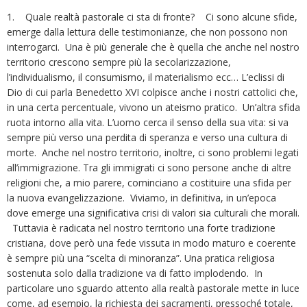
1. Quale realtà pastorale ci sta di fronte? Ci sono alcune sfide,
emerge dalla lettura delle testimonianze, che non possono non
interrogarci. Una è più generale che è quella che anche nel nostro
territorio crescono sempre più la secolarizzazione,
l’individualismo, il consumismo, il materialismo ecc… L’eclissi di
Dio di cui parla Benedetto XVI colpisce anche i nostri cattolici che,
in una certa percentuale, vivono un ateismo pratico. Un’altra sfida
ruota intorno alla vita. L’uomo cerca il senso della sua vita: si va
sempre più verso una perdita di speranza e verso una cultura di
morte. Anche nel nostro territorio, inoltre, ci sono problemi legati
all’immigrazione. Tra gli immigrati ci sono persone anche di altre
religioni che, a mio parere, cominciano a costituire una sfida per
la nuova evangelizzazione. Viviamo, in definitiva, in un’epoca
dove emerge una significativa crisi di valori sia culturali che morali.
Tuttavia è radicata nel nostro territorio una forte tradizione
cristiana, dove però una fede vissuta in modo maturo e coerente
è sempre più una “scelta di minoranza”. Una pratica religiosa
sostenuta solo dalla tradizione va di fatto implodendo. In
particolare uno sguardo attento alla realtà pastorale mette in luce
come, ad esempio, la richiesta dei sacramenti, pressoché totale,