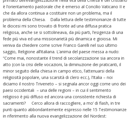
primato dell’evangelizzazione nella vita della Chiesa e del cristiano
è l’orientamento pastorale che è emerso al Concilio Vaticano II e
che da allora continua a costituire non un problema, ma il
problema della Chiesa. Dalla lettura delle testimonianze di tutte
le diocesi mi sono trovato di fronte ad una diffusa pratica
religiosa, anche se si sottolineava, da più parti, l’esigenza di una
fede più viva ed una missionarietà più dinamica e gioiosa. Mi
veniva da chiedere come scrive Franco Garelli nel suo ultimo
saggio, Religione all’italiana. L’anima del paese messa a nudo:
“Come mai, nonostante il trend di secolarizzazione sia ancora in
atto (con la crisi delle vocazioni, la diminuzione dei praticanti, il
minor seguito della chiesa in campo etico, l’attenuarsi della
religiosità popolare, una scarsità di clero ecc.), l’Italia – noi
diciamo il nostro Triveneto – si segnala ancor oggi come uno dei
paesi occidentali – una delle regioni – in cui il sentimento
religioso è più diffuso ed ancora una consistente richiesta di
sacramenti? Cerco allora di raccogliere, a mo’ di flash, in tre
punti quanto abbondantemente espresso nelle 15 Testimonianze
in riferimento alla nuova evangelizzazione del Nordest: