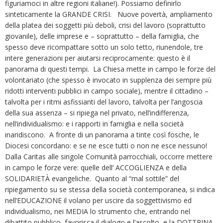
figuriamoci in altre regioni italiane!). Possiamo definirlo
sinteticamente la GRANDE CRISI. Nuove povertà, ampliamento
della platea dei soggetti più deboli, crisi del lavoro (soprattutto
giovanile), delle imprese e – soprattutto – della famiglia, che
spesso deve ricompattare sotto un solo tetto, riunendole, tre
intere generazioni per aiutarsi reciprocamente: questo è il
panorama di questi tempi. La Chiesa mette in campo le forze del
volontariato (che spesso è invocato in supplenza dei sempre più
ridotti interventi pubblici in campo sociale), mentre il cittadino –
talvolta per i ritmi asfissianti del lavoro, talvolta per l’angoscia
della sua assenza – si ripiega nel privato, nell’indifferenza,
nell’individualismo: e i rapporti in famiglia e nella società
inaridiscono. A fronte di un panorama a tinte così fosche, le
Diocesi concordano: e se ne esce tutti o non ne esce nessuno!
Dalla Caritas alle singole Comunità parrocchiali, occorre mettere
in campo le forze vere: quelle dell’ ACCOGLIENZA e della
SOLIDARIETÀ evangeliche. Quanto al “mal sottile” del
ripiegamento su se stessa della società contemporanea, si indica
nell’EDUCAZIONE il volano per uscire da soggettivismo ed
individualismo, nei MEDIA lo strumento che, entrando nel
dibattito pubblico, favorisca il dialogo e l’ascolto, e la DOTTRINA