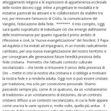
atteggiamenti religiosi e le espressioni di appartenenza ecclesiale
delle nostre diocesi oggi. Infine a progettare le modalità e le
iniziative pastorali da attivare e le collaborazioni da stabilire tra
noi, per rinnovare l’annuncio di Cristo, la comunicazione del
Vangelo, l’educazione della fede. ******* Il mio compito, oggi,
sarà quello soprattutto di individuare ciò che emerge dall’insieme
delle testimonianze per quanto riguarda il primo ambito di
riflessione e cioè, la “nuova evangelizzazione” del Nordest. Il Papa
ad Aquileia ci ha invitati ad impegnarci, in un mondo radicalmente
cambiato, per una nuova evangelizzazione del nostro territorio e
per consegnare alle generazioni future l’eredità preziosa della
fede cristiana. Premetto che l’attuale contesto culturale
secolarizzato – che tende a rimuovere il senso della presenza di
Dio – mette in crisi la nostra vita cristiana e ci obbliga a motivare
la nostra fede e a renderla adulta. Oggi non si può essere cristiani
per tradizione, ma solo per convinzione personale. Stiamo
passando sempre più, come di ce qualcuno, da un «cristianesimo
di tradizione» a un «cristianesimo di elezione», da un contesto
cristiano diffuso a un contesto secolarizzato, in cui la fede appare
come una tra le varie opzioni e, molte volte, quella più ardua. Il