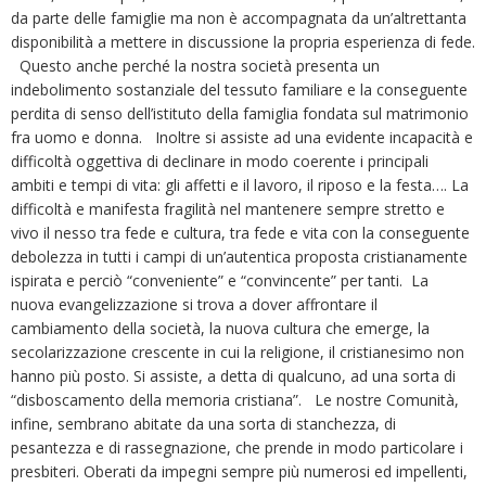
da parte delle famiglie ma non è accompagnata da un’altrettanta
disponibilità a mettere in discussione la propria esperienza di fede.
Questo anche perché la nostra società presenta un
indebolimento sostanziale del tessuto familiare e la conseguente
perdita di senso dell’istituto della famiglia fondata sul matrimonio
fra uomo e donna. Inoltre si assiste ad una evidente incapacità e
difficoltà oggettiva di declinare in modo coerente i principali
ambiti e tempi di vita: gli affetti e il lavoro, il riposo e la festa…. La
difficoltà e manifesta fragilità nel mantenere sempre stretto e
vivo il nesso tra fede e cultura, tra fede e vita con la conseguente
debolezza in tutti i campi di un’autentica proposta cristianamente
ispirata e perciò “conveniente” e “convincente” per tanti. La
nuova evangelizzazione si trova a dover affrontare il
cambiamento della società, la nuova cultura che emerge, la
secolarizzazione crescente in cui la religione, il cristianesimo non
hanno più posto. Si assiste, a detta di qualcuno, ad una sorta di
“disboscamento della memoria cristiana”. Le nostre Comunità,
infine, sembrano abitate da una sorta di stanchezza, di
pesantezza e di rassegnazione, che prende in modo particolare i
presbiteri. Oberati da impegni sempre più numerosi ed impellenti,