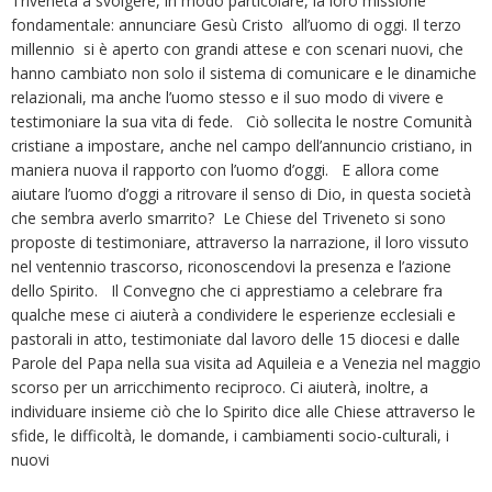
Triveneta a svolgere, in modo particolare, la loro missione
fondamentale: annunciare Gesù Cristo all’uomo di oggi. Il terzo
millennio si è aperto con grandi attese e con scenari nuovi, che
hanno cambiato non solo il sistema di comunicare e le dinamiche
relazionali, ma anche l’uomo stesso e il suo modo di vivere e
testimoniare la sua vita di fede. Ciò sollecita le nostre Comunità
cristiane a impostare, anche nel campo dell’annuncio cristiano, in
maniera nuova il rapporto con l’uomo d’oggi. E allora come
aiutare l’uomo d’oggi a ritrovare il senso di Dio, in questa società
che sembra averlo smarrito? Le Chiese del Triveneto si sono
proposte di testimoniare, attraverso la narrazione, il loro vissuto
nel ventennio trascorso, riconoscendovi la presenza e l’azione
dello Spirito. Il Convegno che ci apprestiamo a celebrare fra
qualche mese ci aiuterà a condividere le esperienze ecclesiali e
pastorali in atto, testimoniate dal lavoro delle 15 diocesi e dalle
Parole del Papa nella sua visita ad Aquileia e a Venezia nel maggio
scorso per un arricchimento reciproco. Ci aiuterà, inoltre, a
individuare insieme ciò che lo Spirito dice alle Chiese attraverso le
sfide, le difficoltà, le domande, i cambiamenti socio-culturali, i
nuovi