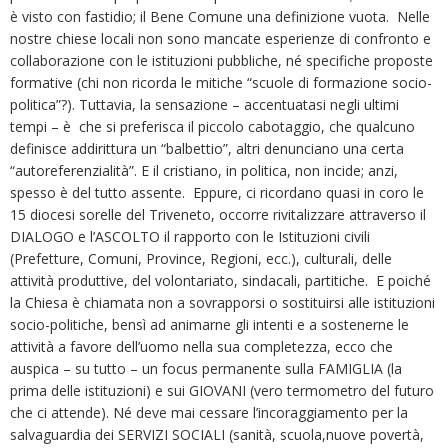
è visto con fastidio; il Bene Comune una definizione vuota. Nelle
nostre chiese locali non sono mancate esperienze di confronto e
collaborazione con le istituzioni pubbliche, né specifiche proposte
formative (chi non ricorda le mitiche “scuole di formazione socio-
politica”?). Tuttavia, la sensazione – accentuatasi negli ultimi
tempi – è che si preferisca il piccolo cabotaggio, che qualcuno
definisce addirittura un “balbettio”, altri denunciano una certa
“autoreferenzialità”. E il cristiano, in politica, non incide; anzi,
spesso è del tutto assente. Eppure, ci ricordano quasi in coro le
15 diocesi sorelle del Triveneto, occorre rivitalizzare attraverso il
DIALOGO e l’ASCOLTO il rapporto con le Istituzioni civili
(Prefetture, Comuni, Province, Regioni, ecc.), culturali, delle
attività produttive, del volontariato, sindacali, partitiche. E poiché
la Chiesa è chiamata non a sovrapporsi o sostituirsi alle istituzioni
socio-politiche, bensì ad animarne gli intenti e a sostenerne le
attività a favore dell’uomo nella sua completezza, ecco che
auspica – su tutto – un focus permanente sulla FAMIGLIA (la
prima delle istituzioni) e sui GIOVANI (vero termometro del futuro
che ci attende). Né deve mai cessare l’incoraggiamento per la
salvaguardia dei SERVIZI SOCIALI (sanità, scuola,nuove povertà,