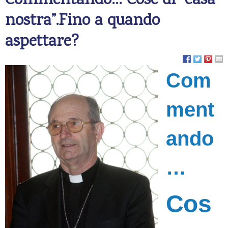
Commentando… Cose di “casa
nostra”.Fino a quando
aspettare?
Com
ment
ando
…
Cos