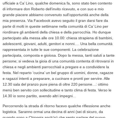
ufficiale a Ca’ Lino, qualche domenica fa, sono stato ben contento
di informare don Roberto dell’invito ricevuto, e con suo e mio
grande piacere abbiamo convenuto sull’opportunità anche della
mia presenza. Via Facebook avevo seguito il gran darsi fare da
parte di molti in queste settimane nella comunità di Ca’ Lino per
riordinare gli ambienti della chiesa e della parrocchia. Ho dunque
partecipato alla messa alle ore 10.00: chiesa strapiena di bambini,
adolescenti, giovani, adulti, genitori e nonni…. Una bella comunità
rappresentata in tutte le sue componenti. La celebrazione
partecipata, composta e gioiosa. Dopo la messa, tanti saluti a tante
persone; si vedeva la gioia di una comunità contenta di ritrovarsi in
chiesa e negli ambienti parrocchiali a pregare e a condividere la
festa. Nel reparto ‘cucina’ un bel gruppo di uomini, donne, ragazze
e ragazzi intenti a preparare, a cucinare e pronti per servire. Alle
12.30 sala del pranzo pure piena di oltre 220 persone…: ottimo
menù ben servito con sollecitudine e tanto clima di festa. Verso le
14.30 io sono partito, avendo altri impegni…
Percorrendo la strada di ritorno facevo qualche riflessione anche
logistica. Saranno ormai una decina di anni (sei di sicuro, da
quando sono a Chioggia anch’io) che sento parlare del nuovo